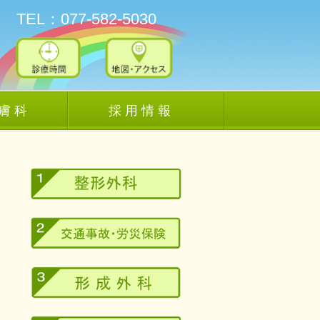
TEL：077-582-5030
 膚 科
採 用 情 報