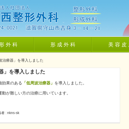
形 外 科
形 成 外 科
美 容 皮
波治療器」を導入しました
器」を導入しました
強効果のある
「低周波治療器」
を導入しました。
運動が難しい方の治療に用いています。
者 : nkns-sk